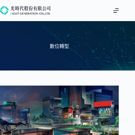
跳
至
主
要
內
容
數位轉型