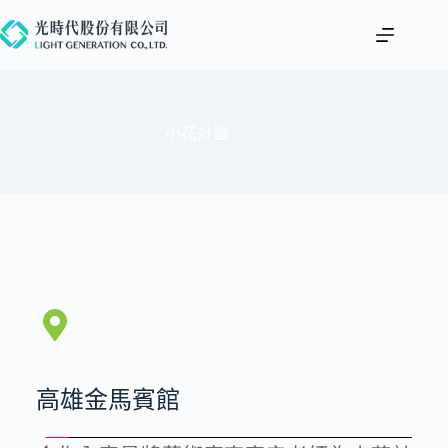
跳
至
主
要
內
容
小花計畫
高雄金馬賓館