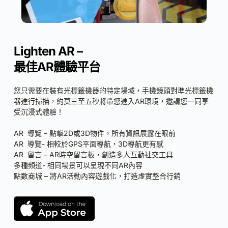
Lighten AR –
最佳AR體驗平台
您只需要在裝有光標籤機器的特定場域，手機鏡頭對準光標籤機
器進行掃描，約莫三至五秒將帶您進入AR環境，邀請您一同享
受沉浸式體驗！
AR  導覽 – 點擊2D或3D物件，所有資訊展露在眼前
AR  導覽- 相較於GPS平面導航，3D導航更有感
AR  留言 – AR時空留言板，創造多人互動社交工具
多種頻道- 相同場景可以呈現不同AR內容
點數商城 – 將AR活動內容遊戲化，打造虛實整合行銷