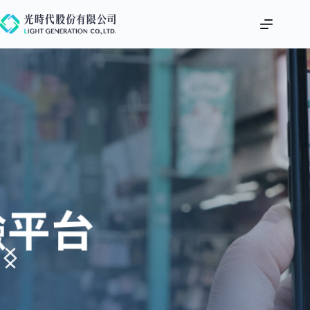
跳
至
主
要
內
容